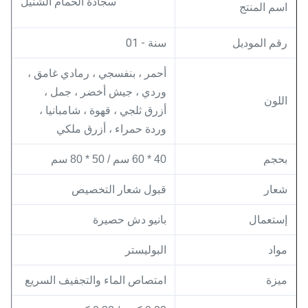
سجادة الحمام الشنيل
اسم المنتج
رقم الموديل
سنة - 01
أحمر ، بنفسجي ، رمادي غامق ،
وردي ، جيش أخضر ، جمل ،
اللون
أزرق ثلجي ، قهوة ، شامبانيا ،
وردة حمراء ، أزرق ملكي
بحجم
40 * 60 سم / 50 * 80 سم
قبول شعار التخصيص
شعار
إستعمال
بانيو دش حصيرة
البوليستر
مواد
ميزة
امتصاص الماء والتجفيف السريع