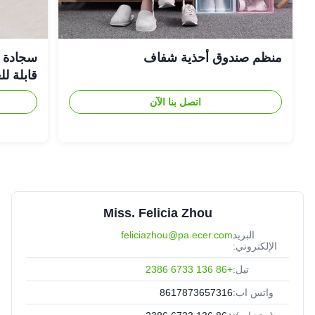
منظم صندوق أحذية شفاف
سجادة حم
قابلة ل
اتصل بنا الآن
Miss. Felicia Zhou
البريد
feliciazhou@pa.ecer.com
الإلكتروني:
تيل:
+86 136 6733 2386
واتس اب:
8617873657316