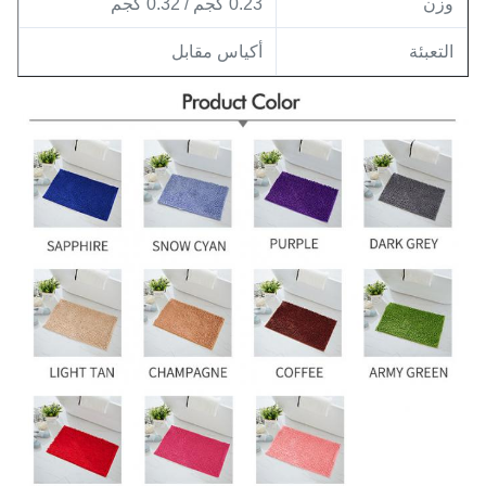
وزن
0.23 كجم / 0.32 كجم
التعبئة
أكياس مقابل