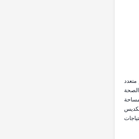
 متعدد
الصحة
مساحة
تكديس
ياجات