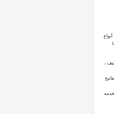
أنواع
يف ،
اتيح
خدمه