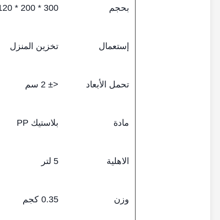
بحجم
300 * 200 * 120 سم مطوية: 300 * 200 * 40 سم
إستعمال
تخزين المنزل
تحمل الأبعاد
<± 2 سم
مادة
بلاستيك PP
الاهلية
5 لتر
وزن
0.35 كجم