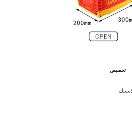
تخصيص
استيك