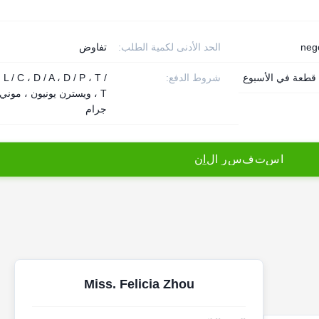
neg
الحد الأدنى لكمية الطلب:
تفاوض
شروط الدفع:
L / C ، D / A ، D / P ، T /
T ، ويسترن يونيون ، موني
جرام
ا
س
ت
ف
س
ر
ا
ل
آ
ن
Miss. Felicia Zhou