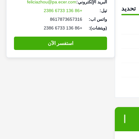
البريد الإلكتروني:
feliciazhou@pa.ecer.com
تحديد
تيل:
+86 136 6733 2386
واتس اب:
8617873657316
(ويتشات):
+86 136 6733 2386
استفسر الآن