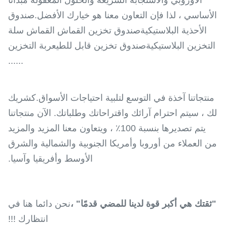
الأوروبي والاستجابة السريعة والحلول المعقولة مبدأنا
الأساسي ، لذا فإن التعاون معنا هو خيارك الأفضل.صندوق
الأحذية البلاستيكيةصندوق تخزين القماش القماش سلة
التخزين البلاستيكيةصندوق تخزين قابل للطيعربة التخزين
......
منتجاتنا آخذة في التوسع لتلبية احتياجات الأسواق.كشريك
لك ، سيتم احترام آرائك واقتراحاتك وطلباتك. الآن منتجاتنا
يتم تصديرها بنسبة 100٪ ، ويتعاون معنا المزيد والمزيد
من العملاء من أوروبا وأمريكا الجنوبية والشمالية والشرق
الأوسط وأفريقيا وآسيا.
"ثقتك هي أكبر قوة لدينا للمضي قدمًا" ،
نحن دائما هنا في
انتظارك !!!