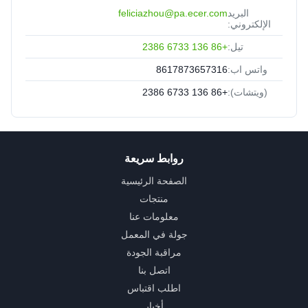
البريد
feliciazhou@pa.ecer.com
الإلكتروني:
تيل:
+86 136 6733 2386
واتس اب:
8617873657316
(ويتشات):
+86 136 6733 2386
روابط سريعة
الصفحة الرئيسية
منتجات
معلومات عنا
جولة في المعمل
مراقبة الجودة
اتصل بنا
اطلب اقتباس
أخبار