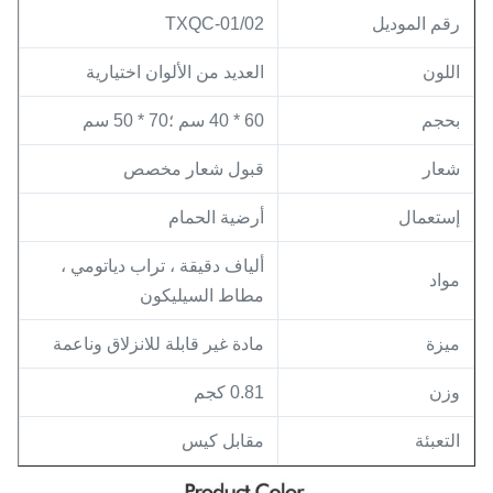
رقم الموديل
TXQC-01/02
اللون
العديد من الألوان اختيارية
بحجم
60 * 40 سم ؛70 * 50 سم
شعار
قبول شعار مخصص
إستعمال
أرضية الحمام
ألياف دقيقة ، تراب دياتومي ،
مواد
مطاط السيليكون
ميزة
مادة غير قابلة للانزلاق وناعمة
وزن
0.81 كجم
التعبئة
مقابل كيس