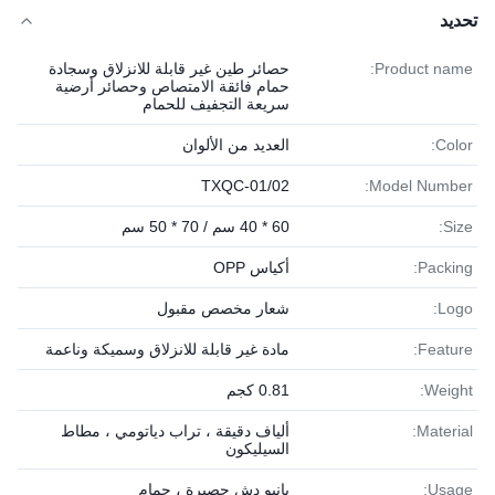
تحديد
Product name:
حصائر طين غير قابلة للانزلاق وسجادة
حمام فائقة الامتصاص وحصائر أرضية
سريعة التجفيف للحمام
Color:
العديد من الألوان
TXQC-01/02
Model Number:
Size:
60 * 40 سم / 70 * 50 سم
Packing:
أكياس OPP
Logo:
شعار مخصص مقبول
Feature:
مادة غير قابلة للانزلاق وسميكة وناعمة
Weight:
0.81 كجم
Material:
ألياف دقيقة ، تراب دياتومي ، مطاط
السيليكون
Usage:
بانيو دش حصيرة ، حمام