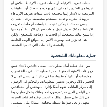
ملفات تعريف الارتباط أو ملفات تعريف الارتباط الفلاش أو
غيرها من التخزين المحلي الذي يوفره متصفحك أو التطبيقات
المرتبطة به (يُشار إليها مجتمعة باسم ملفات تعريف الارتباط)
لتزويدك بتجربة وخدمة مستخدم مخصصة. يرجى العلم أن
بعض خدماتنا لا يمكن تنفيذها إلا باستخدام ملفات تعريف
الارتباط. يمكنك تعديل قبول ملفات تعريف الارتباط أو رفضها
إذا سمح بذلك متصفحك أو الخدمات الإضافية للمتصفح، ولكن
هذا قد يؤثر على وصولك الآمن إلى مواقع الويب الخاصة
بالمنصة والخدمات التي تقدمها المنصة.
حماية معلوماتك الشخصية
من أجل حماية أمان معلوماتك، نسعى جاهدين لاتخاذ جميع
الإجراءات الأمنية المعقولة لحماية معلوماتك، في حالة تسرب
المعلومات أو تلفها أو فقدها، بما في ذلك على سبيل المثال لا
الحصر SSL، وتخزين تشفير المعلومات، والتحكم في الوصول
إلى مركز البيانات. نقوم أيضًا بإدارة الموظفين أو المتعاقدين
من الباطن الذين قد يتعرضون لمعلوماتك بشكل صارم، بما
في ذلك على سبيل المثال لا الحصر توقيع اتفاقيات السرية
معهم، واتخاذ ضوابط سلطة مختلفة اعتمادًا على المنصب،