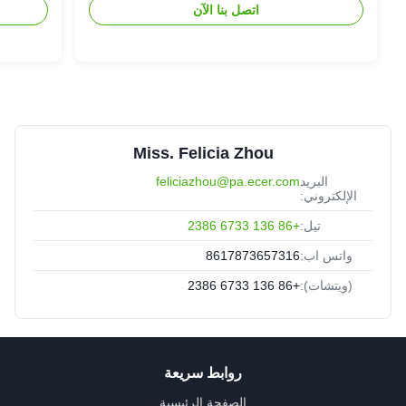
اتصل بنا الآن
Miss. Felicia Zhou
البريد
feliciazhou@pa.ecer.com
الإلكتروني:
تيل:
+86 136 6733 2386
واتس اب:
8617873657316
(ويتشات):
+86 136 6733 2386
روابط سريعة
الصفحة الرئيسية