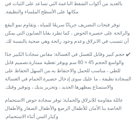
بالعديد من أكواب الشفط الناعمة التي تساعد على الثبات في
مكانها على الأسطح الملساء والنظيفة.
توفر فتحات التصريف جريانًا سريعًا للمياه ، وتقاوم نمو البقع
والرائحة على حصيرة الحوض ، كما تطرد بقايا الصابون التي يمكن
أن تتسبب في الانزلاق وعدم وجود رائحة وهي صحية بالنسبة لك.
✔️ حجم كبير وقابل للغسل في الغسالة: مقاس سجادنا الكبير جدًا
والواسع الحجم 45 × 80 سم ويوفر تغطية ممتازة.تصميم قابل
للطي ، مناسب للحمل والاحتفاظ به.من السهل الحفاظ على
السجادة نظيفة ، ما عليك سوى إدخال حصيرة الحمام في الغسالة
والاستمتاع بمظهرها الجديد ، وتحرير يديك ، وتوفير وقتك.
عائلة مقاومة للانزلاق والحماية: توفر سجادة حوض الاستحمام
الخاصة بنا الأمان للأطفال الرضع والأطفال الصغار والأطفال
وكبار السن أثناء الاستحمام.