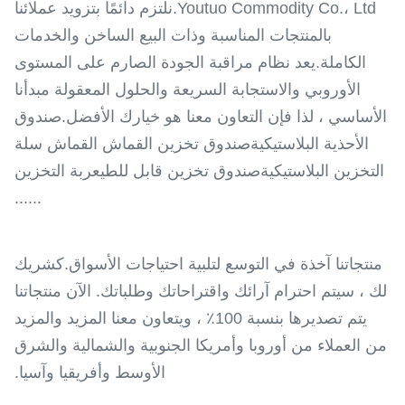
Youtuo Commodity Co.، Ltd.نلتزم دائمًا بتزويد عملائنا
بالمنتجات المناسبة وذات البيع الساخن والخدمات
الكاملة.يعد نظام مراقبة الجودة الصارم على المستوى
الأوروبي والاستجابة السريعة والحلول المعقولة مبدأنا
الأساسي ، لذا فإن التعاون معنا هو خيارك الأفضل.صندوق
الأحذية البلاستيكيةصندوق تخزين القماش القماش سلة
التخزين البلاستيكيةصندوق تخزين قابل للطيعربة التخزين
......
منتجاتنا آخذة في التوسع لتلبية احتياجات الأسواق.كشريك
لك ، سيتم احترام آرائك واقتراحاتك وطلباتك. الآن منتجاتنا
يتم تصديرها بنسبة 100٪ ، ويتعاون معنا المزيد والمزيد
من العملاء من أوروبا وأمريكا الجنوبية والشمالية والشرق
الأوسط وأفريقيا وآسيا.