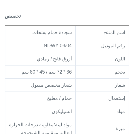
تخصيص
اسم المنتج
سجادة حمام بفتحات
رقم الموديل
NDWY-03/04
اللون
أزرق فاتح / رمادي
بحجم
36 * 72 سم / 45 * 80 سم
شعار
شعار مخصص مقبول
إستعمال
حمام / مطبخ
مواد
السيليكون
مواد لينة؛مقاومة درجات الحرارة
ميزة
العالية ومقاومة الشيخوخة