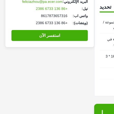
البريد الإلكتروني:
feliciazhou@pa.ecer.com
تحديد
تيل:
+86 136 6733 2386
واتس اب:
8617873657316
جموعة /
(ويتشات):
+86 136 6733 2386
استفسر الآن
 في
17 * 16 * 3