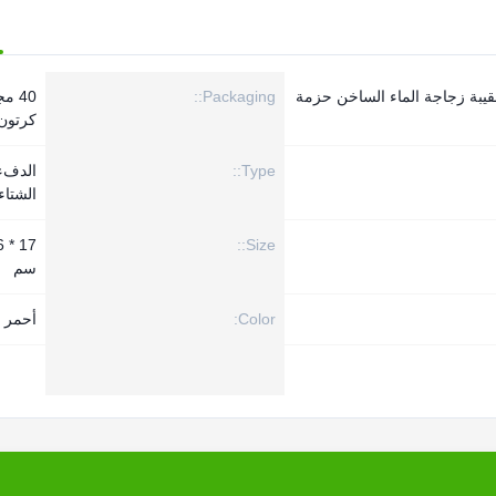
يبة زجاجة الماء الساخن حزمة
Packaging::
40 م
كرتون
Type::
الدفء
الشتاء
Size::
سم
Color:
أحمر