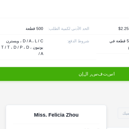
الحد الأدنى لكمية الطلب:
500 قطعة
500000 قطعة في
شروط الدفع:
D / A ، L / C ، ويسترن
يونيون ، T / T ، D / P ، D
/ A
ا
س
ت
ف
س
ر
ا
ل
آ
ن
ميك
Miss. Felicia Zhou