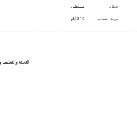
شكل:
مستطيل
موعد التسليم:
3-10 أيام
التعبئة والتغليف و