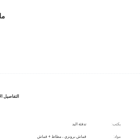
مل
التفاصيل ا
يكتب:
تدفئة اليد
مواد:
قماش برونزي ، مطاط + قماش