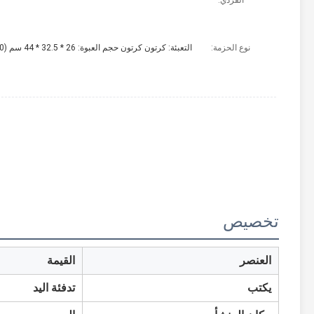
الفردي:
نوع الحزمة:
التعبئة: كرتون كرتون حجم العبوة: 26 * 32.5 * 44 سم (40 قطعة) 14.3 كجم / كرتون
تخصيص
العنصر
القيمة
يكتب
تدفئة اليد