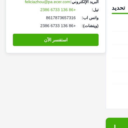
البريد الإلكتروني:
feliciazhou@pa.ecer.com
تحديد
تيل:
+86 136 6733 2386
واتس اب:
8617873657316
(ويتشات):
+86 136 6733 2386
استفسر الآن