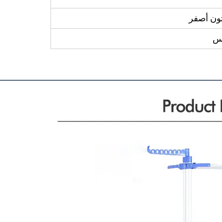
تون أصفر
بس