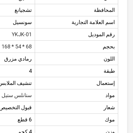
المحافظة
تشجيانغ
اسم العلامة التجارية
سونسيل
رقم الموديل
YKJK-01
بحجم
68 * 54 * 168 سم
اللون
رمادي مزرق
طبقة
4
إستعمال
تنشيف الملابس
مواد
ستانلس ستيل + 
شعار
قبول التخصيص
موك
6 قطع
وزن
4 كجم