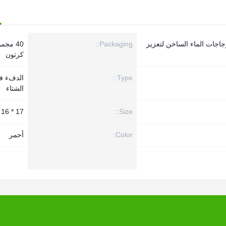
جاجات الماء الساخن لتعزيز
Packaging::
40 مجم
كرتون
Type::
الدفء ف
الشتاء
Size::
17 * 16 * 3 سم
Color:
أحمر