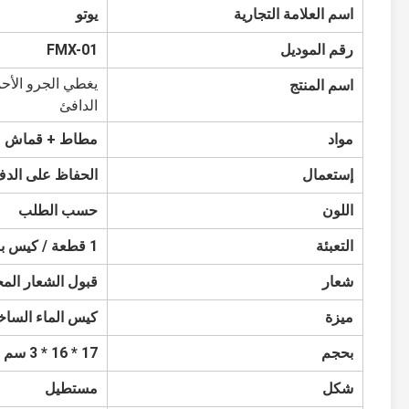
اسم العلامة التجارية
يوتو
رقم الموديل
FMX-01
يغطي الجرو الأحم
اسم المنتج
الدافئ
مواد
مطاط + قماش
إستعمال
الحفاظ على الد
اللون
حسب الطلب
التعبئة
1 قطعة / كيس بولي بروبلين
شعار
قبول الشعار ال
ميزة
كيس الماء الساخ
بحجم
17 * 16 * 3 سم
شكل
مستطيل