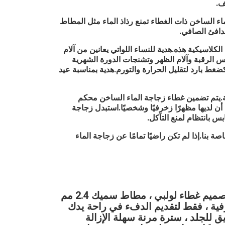
ف.
ء الساخن ذات الغطاء تمنع رذاذ الماء مثل المطاط
لدافئ الصافي.
ساخن الكلاسيكية هذه.هدية للنساء اللواتي يعانين من آلام
س الرقبة وآلام الظهر وتشنجات الدورة الشهرية
كضغط بارد لتقليل الحرارة والتورم.هدية بمناسبة عيد
احة.يتم تضمين غطاء زجاجة الماء الساخن محكم
ن لديها مظهرًا زخرفيًا وشخصيًا.استبدل زجاجة
س بانتظام لمنع التآكل.
 بنا.إذا لم تكن راضيًا تمامًا عن زجاجة الماء
1. مطاط طبيعي ، منفذ حقن ماء كبير للغاية ، تصميم غطاء لولبي ، مطاط سميك 2.4 مم 
، متين ، استمر في التحسين ، واختر بعناية الحرفية ، فقط لتقديم الدفء في راحة يدك 
في الشتاء.2. سترة محبوكة ، نسيج محبوك صديق للجلد ، سترة مرنة سهلة الإزالة 