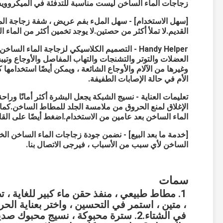
زجاجات الماء الساخن ليست مناسبة للتدفئة في الميكرووي
[سهل الاستخدام] - سهل الملء بفم عريض ، شفة زجاجة الما
القديم.لا تملأ أكثر من حصتين.لا يوجد تخمين أكثر من الماء ا
Handy Helper - التصميم الكلاسيكي لزجاجة الماء ال
العضلات والتوتر والتشنجات والتهاب المفاصل والأوجاع وتيب
وغيرها من الآلام والأوجاع الشائعة ، ويمكن أيضًا استخدامها 
الأم في حالة الإصابات الطفيفة.
تعليمات العناية - نسيج الشبكة يجعل البشرة أكثر أمانًا ور
الإغلاق لمنع الحروق من ملامسة الجلد للمطاط الساخن.كما أ
الماء الساخن بعد عامين من الاستخدام.اضغط أيضًا على القاب
[خدمة ما بعد البيع] - نضمن جودة زجاجات الماء الساخن الخاصة
الساخن لأي سبب من الأسباب ، فيرجى الاتصال بنا.
سمات