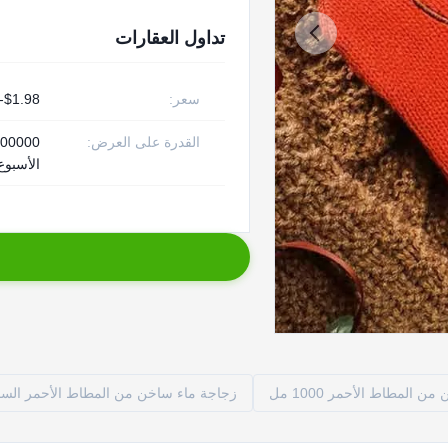
تداول العقارات
سعر:
$1.98-$2.25
القدرة على العرض:
الأسبوع
 المطاط الأحمر 1000 مل
زجاجة ماء ساخن من المطاط الأحمر الس