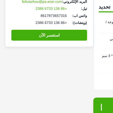
البريد الإلكتروني:
feliciazhou@pa.ecer.com
تحديد
تيل:
+86 136 6733 2386
واتس اب:
8617873657316
وعة /
(ويتشات):
+86 136 6733 2386
استفسر الآن
ي