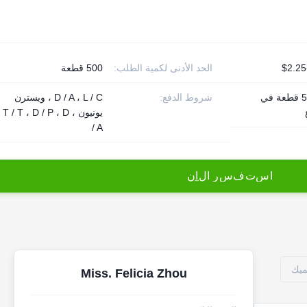
الحد الأدنى لكمية الطلب:
500 قطعة
500000 قطعة في
شروط الدفع:
D / A ، L / C ، ويسترن
يونيون ، T / T ، D / P ، D
/ A
ا
س
ت
ف
س
ر
ا
ل
آ
ن
ميك
Miss. Felicia Zhou