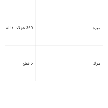
ميزة
360 عجلات قابلة للدوران
موك
6 قطع