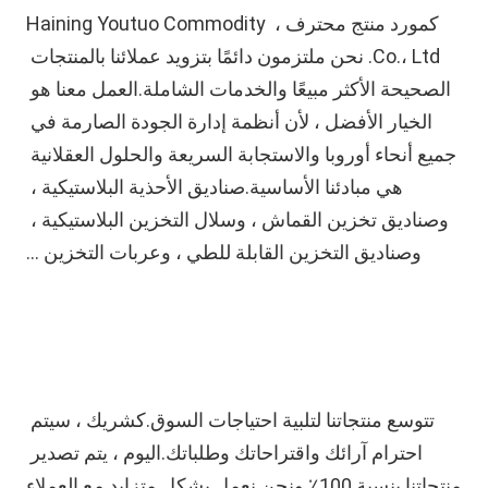
كمورد منتج محترف ، Haining Youtuo Commodity 
Co.، Ltd. نحن ملتزمون دائمًا بتزويد عملائنا بالمنتجات 
الصحيحة الأكثر مبيعًا والخدمات الشاملة.العمل معنا هو 
الخيار الأفضل ، لأن أنظمة إدارة الجودة الصارمة في 
جميع أنحاء أوروبا والاستجابة السريعة والحلول العقلانية 
هي مبادئنا الأساسية.صناديق الأحذية البلاستيكية ، 
وصناديق تخزين القماش ، وسلال التخزين البلاستيكية ، 
وصناديق التخزين القابلة للطي ، وعربات التخزين ...
تتوسع منتجاتنا لتلبية احتياجات السوق.كشريك ، سيتم 
احترام آرائك واقتراحاتك وطلباتك.اليوم ، يتم تصدير 
منتجاتنا بنسبة 100٪ ونحن نعمل بشكل متزايد مع العملاء 