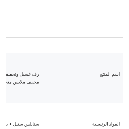
اسم المنتج
مجفف ملابس متحرك 
المواد الرئيسية
ستانلس ستيل + ​​بلاس