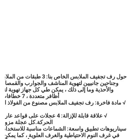
أظافر متعددة ، 7 خطافات على جناحين جانبيين لتجفيف إضافي معلق.
الحركة.كل عجلة مزودة ب