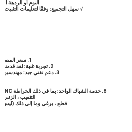
النوم أو الردهة أو 
√ سهل التجميع: وفقًا لتعليمات التثبيت
1. سعر المصنع مباشرة: نحن مصنع ، وليس شركة تجارية.
2. تجربة غنية: لقد قدمنا ​​OEM / ODM وخدمة التجميع منذ عام 2000.
3. دعم تقني جيد: مهندسين محترفين مع أكثر من 10 سنوات من الخبرة
التثقيب ، الزنبرك 
قطع ، برغي وما إلى ذلك (ليس هذا