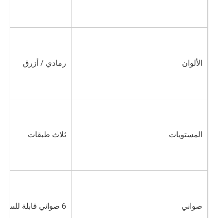
الألوان
رمادي / أزرق
المستويات
ثلاث طبقات
صواني
6 صواني قابلة للسحب