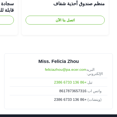
منظم صندوق أحذية شفاف
سجادة حم
قابلة ل
اتصل بنا الآن
Miss. Felicia Zhou
البريد
feliciazhou@pa.ecer.com
الإلكتروني:
تيل:
+86 136 6733 2386
واتس اب:
8617873657316
(ويتشات):
+86 136 6733 2386