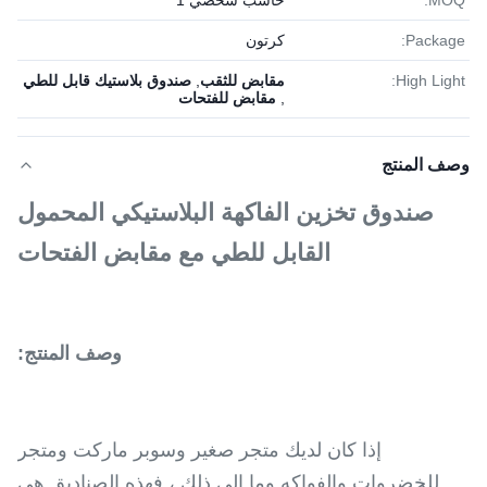
MOQ:
حاسب شخصي 1
Package:
كرتون
High Light:
مقابض للثقب
,
صندوق بلاستيك قابل للطي
,
مقابض للفتحات
وصف المنتج
صندوق تخزين الفاكهة البلاستيكي المحمول
القابل للطي مع مقابض الفتحات
وصف المنتج:
إذا كان لديك متجر صغير وسوبر ماركت ومتجر
للخضروات والفواكه وما إلى ذلك ، فهذه الصناديق هي