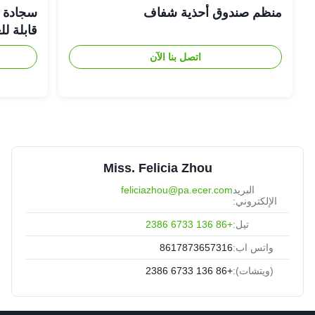
منظم صندوق أحذية شفاف
سجادة حم
قابلة ل
اتصل بنا الآن
Miss. Felicia Zhou
البريد
feliciazhou@pa.ecer.com
الإلكتروني:
تيل:
+86 136 6733 2386
واتس اب:
8617873657316
(ويتشات):
+86 136 6733 2386