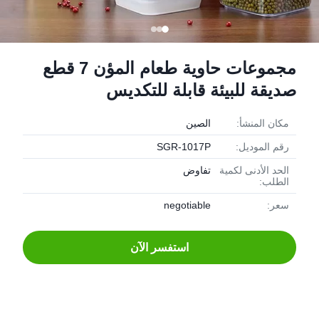
مجموعات حاوية طعام المؤن 7 قطع
صديقة للبيئة قابلة للتكديس
مكان المنشأ:
الصين
رقم الموديل:
SGR-1017P
الحد الأدنى لكمية
تفاوض
الطلب:
سعر:
negotiable
استفسر الآن