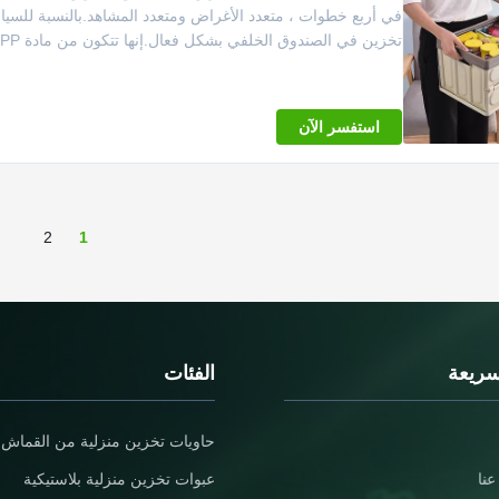
في أربع خطوات ، متعدد الأغراض ومتعدد المشاهد.بالنسبة للسيا
تخزين في الصندوق الخلفي بشكل فعال.إنها تتكون من مادة PP صديقة ...
استفسر الآن
2
1
سريعة
الفئات
حاويات تخزين منزلية من القماش
نا
عبوات تخزين منزلية بلاستيكية