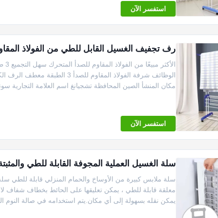
استفسر الآن
رف تجفيف الغسيل القابل للطي من الفولاذ المقاوم للصدأ 3 طبقات باللون الأزرق مع
الأك
الوظائف شرفة الفولاذ المقاوم ل
مكان المنشأ الصين المحافظة تشجيانغ اسم العلامة التجارية سون
استفسر الآن
سلة الغسيل العملية المجوفة القابلة للطي والمثبتة على الحائط terprise
سلة ملابس كبيرة من الأوساخ والحمام المنزلي قابلة للطي سل
معلقة قابلة للطي ، يمكن تعليقها على الحائط بخطاف شفاف لا 
يمكن نقله بسهولة إلى أي مكان.يتم استخدامه في صالة النوم الم