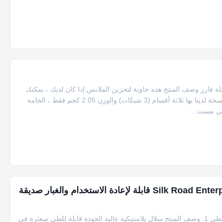
فارز وصف المنتج هذه حاوية لتخزين الملابس.إذا كان لديك ، يمكنك
تخزين ملابسك المتسخة وفرزها بسهولة ، لأن سلة الملابس المتسخة لدينا بها ثلاثة أقسام (3 شبكات).والوزن 2.05 كجم فقط ، الخامة
هي مست...
حاويات التخزين المنزلية البلاستيكية السميكة Silk Road Enterprise قابلة لإعادة الاستخدام والغبار صديقة
PP البلاستيك الأزرق الرمادي الأبيض الأصفر سلة تخزين قابلة للطي 1. وصف المنتج سلال بلاستيكية عالية الجودة قابلة للطي مبعثرة في