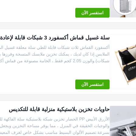
استفسر الآن
سلة غسيل قماش أكسفورد 3 شبكات قابلة لإعادة الاستخدام صديقة للبيئة الوزن 2.05 كجم موفر للمساحة
أكسفورد القماش ثلاث شبكات قابلة للطي سلة معلقة غسيل المل
شبكات).والوزن 2.05 كجم فقط ، الخامة مصنوعة من قماش أكسفورد + خشب الب...
استفسر الآن
حاويات تخزين بلاستيكية منزلية قابلة للتكديس
الأزرق الأبيض PP الخضار تخزين شبكة بلاستيكية سلة
والوجبات الخفيفة في المنزل ، مما يوفر مساحة التخزين ويجعل ا
بسرعة.تصميم الألوان البسيط مناسب بشكل خاص لغرف المعيشة