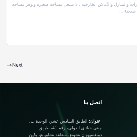
رات والمنازل والأماكن الخارجية ، لا تشغل مساحة صغيرة وتوفر مساحة
Next
اتصل بنا
عنوان:
الطابق السادس عشر، الوحدة ب،
مبنى جياتاي الدولي، رقم 41، طريق
دونغسيهوان تشونغ، منطقة تشاويانغ، بكين