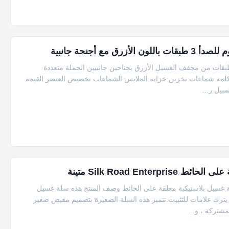
 أجنحة جانبية
ثر مبيعًا من الفولاذ المقاوم للصدأ المتحرك سهل التجميع 3 طبقات من مجفف الغسيل الأزرق بجناحين جانبيين الجملة متعددة
لصدأ 3 الطبقة معطف الرف الكلمة شماعات تخزين خزانة الملابس الشماعات تخصيص العنصر القيمة
سيل ر...
Silk Road En متينة
ة غسيل بلاستيكية معلقة على الحائط وصف المنتج هذه سلة غسيل
يترك علامات للتثبيت.تتميز هذه السلة الصغيرة بتصميم مقبض صغير
شتركة ، و...