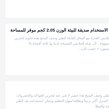
ابس القذرة مع الساق القابلة للطي وصف المنتج هذه حاوية لتخزين
الملابس.إذا كان لديك ، يمكنك تخزين ملابسك المتسخة وفرزها بسهولة ، لأن سلة الملابس المتسخة لدينا بها ثلاثة أقسام (3
 الفاكهة للطي وصف المنتج هذا عنصر لا غنى عنه لتخزين الفواكه والخضروات
لمنزل أكثر ترتيباً ونظافة!سهل التنظيم ويمكن استخدامه بعد الطي
 والمطا...