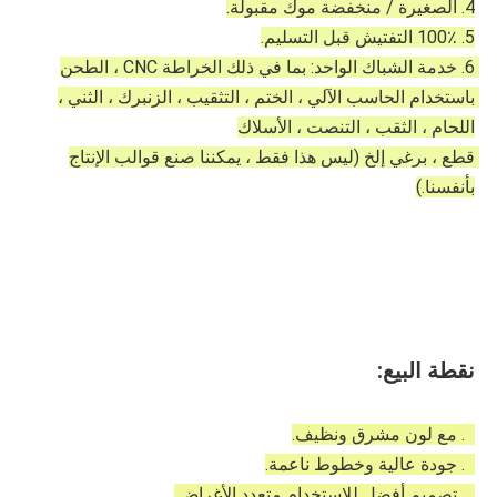
4. الصغيرة / منخفضة موك مقبولة.
5. 100٪ التفتيش قبل التسليم.
6. خدمة الشباك الواحد: بما في ذلك الخراطة CNC ، الطحن 
باستخدام الحاسب الآلي ، الختم ، التثقيب ، الزنبرك ، الثني ، 
اللحام ، الثقب ، التنصت ، الأسلاك
قطع ، برغي إلخ (ليس هذا فقط ، يمكننا صنع قوالب الإنتاج 
بأنفسنا.)
نقطة البيع:
1. مع لون مشرق ونظيف.
2. جودة عالية وخطوط ناعمة.
3. تصميم أفضل للاستخدام متعدد الأغراض.