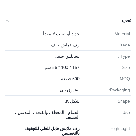
تحديد
Material:
حديد أو صلب لا يصدأ
Usage:
رف قماش جاف
Type::
ستانلس ستيل
Size::
157 * 100 * 56 سم
MOQ:
500 قطعة
Packaging::
صندوق بني
Shape:
شكل K.
Use::
الحمام ، المعطف والقبعة ، الملابس ،
التنظيف
High Light:
رف ملابس قابل للطي للتجفيف
بالتخصيص