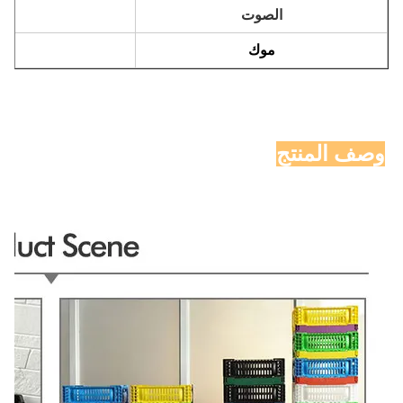
الصوت
موك
وصف المنتج