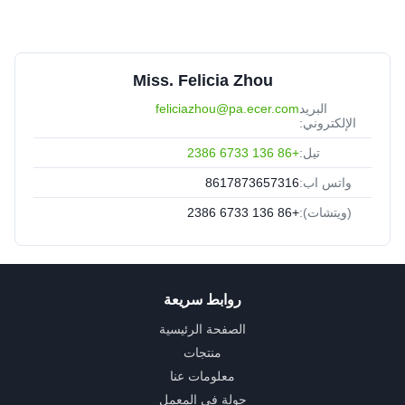
Miss. Felicia Zhou
البريد
feliciazhou@pa.ecer.com
الإلكتروني:
تيل:
+86 136 6733 2386
واتس اب:
8617873657316
(ويتشات):
+86 136 6733 2386
روابط سريعة
الصفحة الرئيسية
منتجات
معلومات عنا
جولة في المعمل