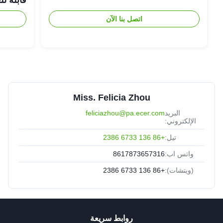
اتصل بنا الآن
Miss. Felicia Zhou
البريد
feliciazhou@pa.ecer.com
الإلكتروني:
تيل:
+86 136 6733 2386
واتس اب:
8617873657316
(ويتشات):
+86 136 6733 2386
روابط سريعة