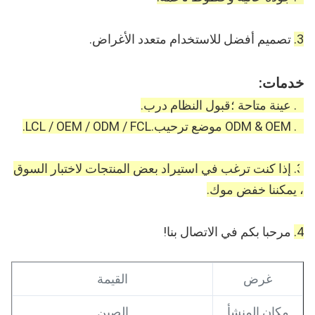
3. تصميم أفضل للاستخدام متعدد الأغراض. 
خدمات: 
1. عينة متاحة ؛قبول النظام درب.
2. ODM & OEM موضع ترحيب.LCL / OEM / ODM / FCL.
3. إذا كنت ترغب في استيراد بعض المنتجات لاختبار السوق 
، يمكننا خفض موك.
4. مرحبا بكم في الاتصال بنا! 
غرض
القيمة
مكان المنشأ
الصين