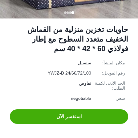
حاويات تخزين منزلية من القماش
الخفيف متعدد السطوح مع إطار
فولاذي 60 * 42 * 40 سم
مكان المنشأ:
سنسيل
رقم الموديل:
YWJZ-D 24/66/72/100
الحد الأدنى لكمية
تفاوض
الطلب:
سعر:
negotiable
استفسر الآن