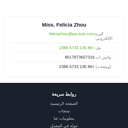
Miss. Felicia Zhou
البريد
feliciazhou@pa.ecer.com
الإلكتروني:
تيل:
+86 136 6733 2386
واتس اب:
8617873657316
(ويتشات):
+86 136 6733 2386
روابط سريعة
الصفحة الرئيسية
منتجات
معلومات عنا
جولة في المعمل