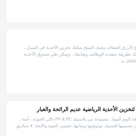
وع الأزرق الشفاف وصف المنتج يمكنك تخزين الأحذية في المنزل ،
 ذلك بطريقة متعددة الوظائف وشاملة ، ويمكن طي صندوق الأحذية
ئلتك م...
زين الأحذية الرياضية عديم الرائحة والغبار
صندوق تخزين أحذية مستطيل متعدد الألوان موفر للمساحة لغرفة النوم المواد: مصنوعة من بلاستيك PP & PC عالي الجودة ، آمنة ،
صديقة للبيئة ، غير سامة.السطح مقاوم للتآكل والشيخوخة.يضمن تصميمها السميك موثوقيتها ومتانتها. تتضمن العبوة والأبعاد: 4 صناديق