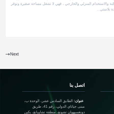
كبة والاستخدام المنزلي والخارجي ، فهي لا تشغل مساحة صغيرة وتوفر
 بلاستي...
Next
اتصل بنا
عنوان:
الطابق السادس عشر، الوحدة ب،
مبنى جياتاي الدولي، رقم 41، طريق
دونغسيهوان تشونغ، منطقة تشاويانغ، بكين