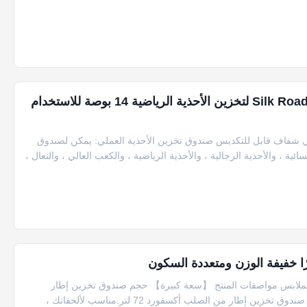
صندوق أحذية منزلي مغناطيسي من Silk Road Enterprise لتخزين الأحذية الرياضية 14 بوصة للاستخدام
يكي شفاف قابل للتكديس صندوق تخزين الأحذية العملي: يمكن لصندوق
ئية ، والأحذية الرجالية ، والأحذية الرياضية ، والكعب العالي ، والنعال ،
ين قابلة للتكديس قابلة للطي بسعة كبيرة 72 لترًا للملابس مواصفات المنتج 【سعة كبيرة】 حجم صندوق تخزين إطار
أكسفورد ذو السعة الكبيرة: 19.7 "LX 15.7" WX 14.2 "H. سعة صندوق تخزين إطار من الصلب أكسفورد 72 لتر.مناسب لألحفاتك ،