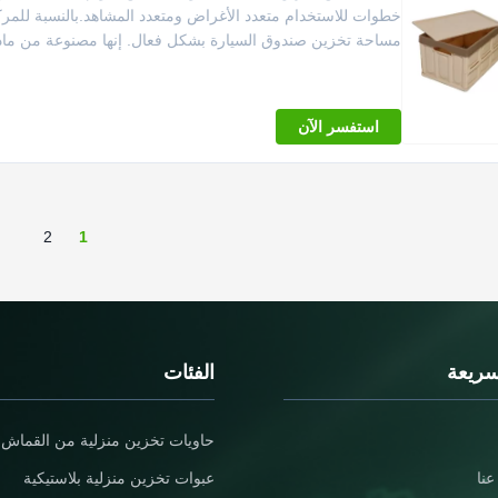
خطوات للاستخدام متعدد الأغراض ومتعدد المشاهد.بالنسبة للمر
مساحة تخزين صندوق السيارة بشكل فعال. إنها مصنوعة من مادة
استفسر الآن
2
1
سريعة
الفئات
حاويات تخزين منزلية من القماش
نا
عبوات تخزين منزلية بلاستيكية