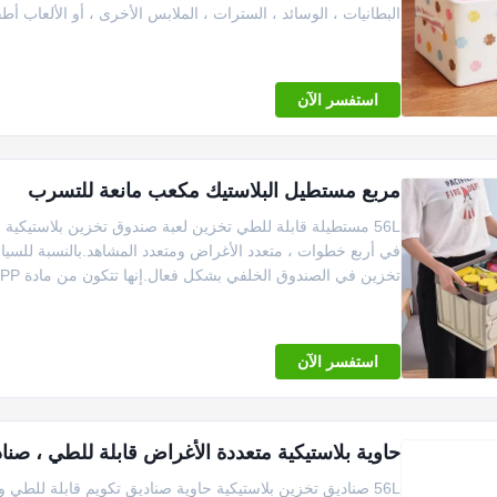
البطانيات ، الوسائد ، السترات ، الملابس الأخرى ، أو الألعاب أطف
استفسر الآن
مربع مستطيل البلاستيك مكعب مانعة للتسرب
56L مستطيلة قابلة للطي تخزين لعبة صندوق تخزين بلاستيك
في أربع خطوات ، متعدد الأغراض ومتعدد المشاهد.بالنسبة للسيا
تخزين في الصندوق الخلفي بشكل فعال.إنها تتكون من مادة PP صديقة ...
استفسر الآن
حاوية بلاستيكية متعددة الأغراض قابلة للطي ، صنا
56L صناديق تخزين بلاستيكية حاوية صناديق تكويم قابلة لل