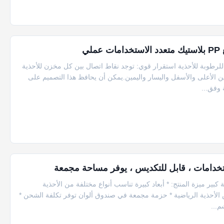
ي
طوبة للأحذية استقرار قوي: توجد نقاط اتصال بين كل مخزن للأحذية
ن الأعلى والأسفل واليسار واليمين.يمكن أن يحافظ هذا التصميم على
 وفق...
ير ميزة المنتج: * أبعاد كبيرة تناسب أنواع مختلفة من الأحذية
الأحذية الرياضية * حزمة مجمعة في صندوق ألوان توفر تكلفة الشحن *
م...