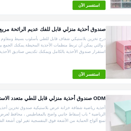
استفسر الآن
صندوق أحذية منزلي قابل للفك عديم الرائحة مربع PP بلاستيك متعدد الاستخدامات عمل
درج تخزين بلاستيكي شفاف قابل للطي بأسلوب بسيط ومقاوم للر
، والتي يمكن أن تربط منظمات الأحذية المحيطة.يمكنك الجمع بي
استقرار صندوق الأحذية بالكامل ويمكنك تكديس صناديق الأحذية
استفسر الآن
ODM صندوق أحذية منزلي قابل للطي متعدد الاستخدامات ، قابل للتكديس ، يوفر مساحة مجمعة
أحذية رياضية شفافة خزانة عرض بلاستيكية صندوق تخزين أحذية كب
الرياضية * باب إسقاط جانبي واضح بالمغناطيس ، محافظ لعرض 
تمنع ألواح الحماية من الأشعة فوق البنفسجية تغير لون أشعة الش