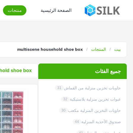
الصفحة الرئيسية
منتجات
بيت
/
المنتجات
/
multiscene household shoe box
hold shoe box
جميع الفئات
حاويات تخزين منزلية من القماش
31
عبوات تخزين منزلية بلاستيكية
32
حاويات التخزين المنزلية مكعب
30
صندوق الأحذية المنزلية
44